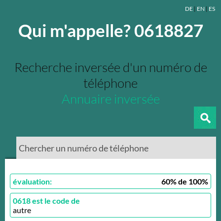
DE
|
EN
|
ES
Qui m'appelle? 0618827
Recherche inversée d'un numéro de
téléphone
Annuaire inversée
évaluation:
60
% de
100
%
0618 est le code de
autre