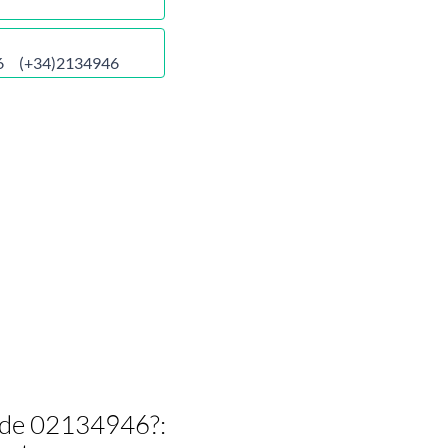
6
(+34)2134946
l de 02134946?: