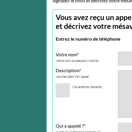
Signalez-le nous et décrivez votre mésa
Vous avez reçu un appe
et décrivez votre mésav
Entrez le numéro de téléphone
Votre nom*
Votre nom ou pseudo (visible)
Description*
Veuillez décrire l'appel
Caractères restants
Qui a appelé ?*
(Nom de l'entreprise/employé)