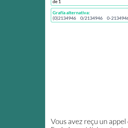
de
1
Grafía alternativa:
(0)2134946
0/2134946
0-213494
Vous avez reçu un appe