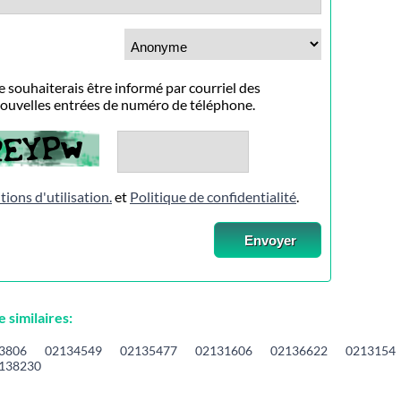
e souhaiterais être informé par courriel des
ouvelles entrées de numéro de téléphone.
tions d'utilisation.
et
Politique de confidentialité
.
similaires:
3806
02134549
02135477
02131606
02136622
0213154
138230