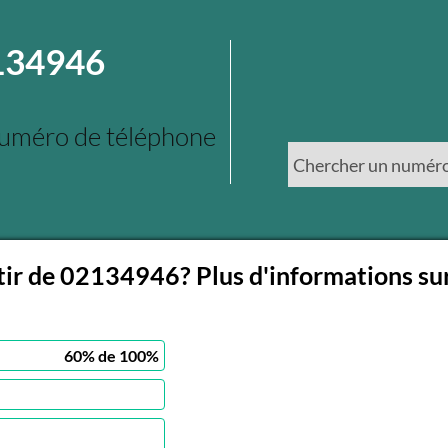
2134946
numéro de téléphone
rtir de 02134946? Plus d'informations su
60
% de
100
%