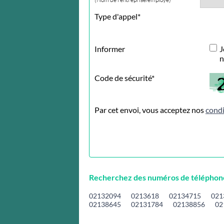
Type d'appel*
Informer
J
n
Code de sécurité*
Par cet envoi, vous acceptez nos
condi
Recherchez des numéros de téléphone 
02132094
0213618
02134715
021
02138645
02131784
02138856
02